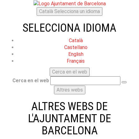
Català
Selecciona un idioma
SELECCIONA IDIOMA
Català
Castellano
English
Français
Cerca en el web
Cerca en el web
Altres webs
ALTRES WEBS DE
L'AJUNTAMENT DE
BARCELONA