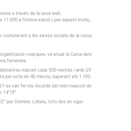
pcions a través de la seva web
 11.000 a l’última edició i, per aquest motiu,
n comunicant a les xarxes socials de la cursa.
rganització i marques, va situar la Cursa dels
ria femenina.
quilòmetres marcat cada 500 metres i amb 29
ta per sota de 40 minuts, superant els 1.100.
2021 es van fer els rècords del món masculí de
b 14’19”.
2” per Dominic Lobalu, tots dos en vigor.