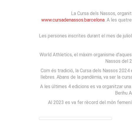
La Cursa dels Nassos, organit
www.cursadenassos.barcelona
. A les quatr
Les persones inscrites durant el mes de julio
World Athletics, el màxim organisme d’aquest 
Nassos del 2
Com és tradició, la Cursa dels Nassos 2024
llebres. Abans de la pandèmia, va ser la cur
A les últimes 4 edicions es va organitzar una
Berihu A
Al 2023 es va fer rècord del món femení 