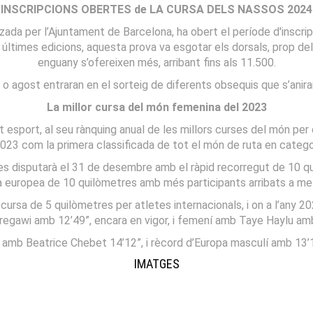
INSCRIPCIONS OBERTES
de LA CURSA DELS NASSOS 2024
zada per l’Ajuntament de Barcelona, ha obert el període d'inscri
e últimes edicions, aquesta prova va esgotar els dorsals, prop dels
enguany s’ofereixen més, arribant fins als 11.500.
l o agost entraran en el sorteig de diferents obsequis que s’anira
La millor cursa del món femenina del 2023
esport, al seu rànquing anual de les millors curses del món per o
023 com la primera classificada de tot el món de ruta en catego
 es disputarà el 31 de desembre amb el ràpid recorregut de 10 
sa europea de 10 quilòmetres amb més participants arribats a me
 cursa de 5 quilòmetres per atletes internacionals, i on a l’any 
regawi amb 12’49”, encara en vigor, i femení amb Taye Haylu am
amb Beatrice Chebet 14’12”, i rècord d’Europa masculí amb 13’1
IMATGES