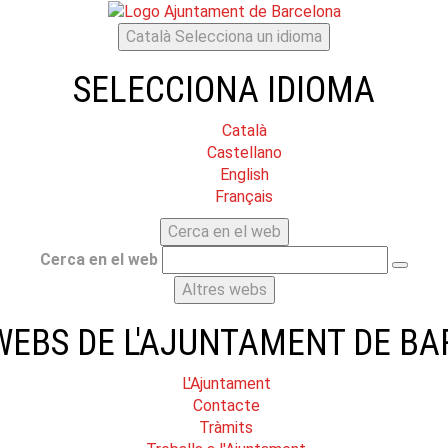
Català
Selecciona un idioma
SELECCIONA IDIOMA
Català
Castellano
English
Français
Cerca en el web
Cerca en el web
Altres webs
WEBS DE L'AJUNTAMENT DE B
L'Ajuntament
Contacte
Tràmits