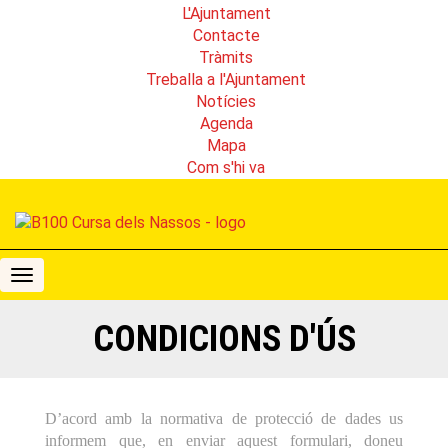
L'Ajuntament
Contacte
Tràmits
Treballa a l'Ajuntament
Notícies
Agenda
Mapa
Com s'hi va
B100
Cursa
dels
CONDICIONS D'ÚS
Nassos
D’acord amb la normativa de protecció de dades us
informem que, en enviar aquest formulari, doneu