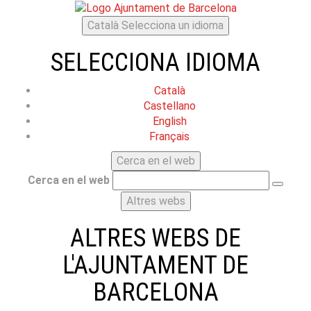
Català
Selecciona un idioma
SELECCIONA IDIOMA
Català
Castellano
English
Français
Cerca en el web
Cerca en el web
Altres webs
ALTRES WEBS DE
L'AJUNTAMENT DE
BARCELONA