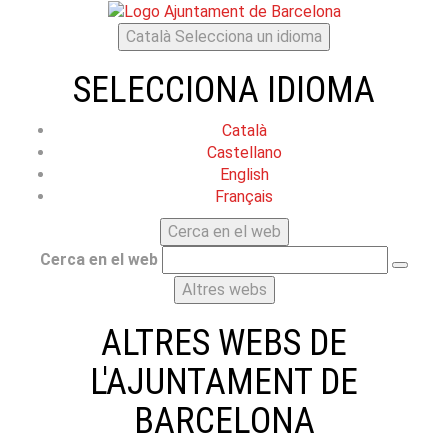
Català
Selecciona un idioma
SELECCIONA IDIOMA
Català
Castellano
English
Français
Cerca en el web
Cerca en el web
Altres webs
ALTRES WEBS DE
L'AJUNTAMENT DE
BARCELONA