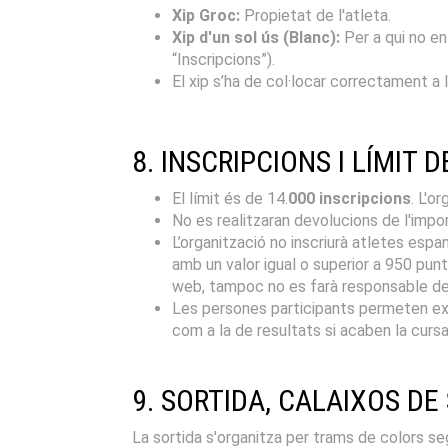
Xip Groc:
Propietat de l'atleta.
Xip d'un sol ús (Blanc):
Per a qui no en
“Inscripcions”).
El xip s’ha de col·locar correctament a la
8. INSCRIPCIONS I LÍMIT 
El límit és de 14.
000 inscripcions
. L'o
No es realitzaran devolucions de l'impor
L’organització no inscriurà atletes esp
amb un valor igual o superior a 950 punt
web, tampoc no es farà responsable de l
Les persones participants permeten explí
com a la de resultats si acaben la cursa
9. SORTIDA, CALAIXOS DE
La sortida s'organitza per trams de colors s