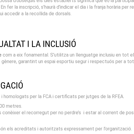
la bossa d’obsequis els dies establerts significa que el/la particip
n fer la inscripció, s’haurà d’indicar el dia i la franja horària per r
ui accedir a la recollida de dorsals.
ALTAT I LA INCLUSIÓ
e
com a eix fonamental. S'utilitza un llenguatge inclusiu en tot 
e gènere, garantint un espai esportiu segur i respectuós per a to
OGACIÓ
 i homologats per la FCA i certificats per jutges de la RFEA.
500 metres.
ts conèixer el recorregut per no perdre’s i estar al corrent de pos
són els acreditats i autoritzats expressament per l’organització.