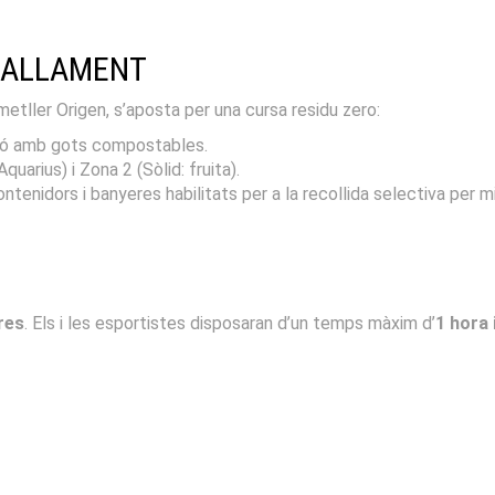
TUALLAMENT
etller Origen, s’aposta per una cursa residu zero:
ió amb gots compostables.
quarius) i Zona 2 (Sòlid: fruita).
ontenidors i banyeres habilitats per a la recollida selectiva per m
res
. Els i les esportistes disposaran d’un temps màxim d’
1 hora 