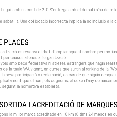
 tingui, amb un cost de 2 €. S'entrega amb el dorsal i s'ha de ret
 sabatilla. Una col·locació incorrecta implica la no inclusió a la c
DE PLACES
rganització es reserva el dret d'ampliar aquest nombre per motius 
t per causes alienes a l'organització.
anyols amb beca federativa ni atletes estrangers que hagin realit
s de la taula WA vigent, en curses que surtin al ranking de la “Wor
a seva participació o reclamació, en cas de que siguin desqualif
citament que el nom, els cognoms, el sexe i l’any de naixement es
, seguint la normativa establerta.
 SORTIDA I ACREDITACIÓ DE MARQUE
egons la millor marca acreditada en 10 km (últims 24 mesos en c