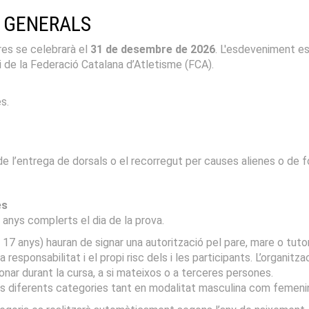
S GENERALS
es se celebrarà el
31 de desembre de 2026
. L'esdeveniment es
ri de la Federació Catalana d’Atletisme (FCA).
s.
c de l’entrega de dorsals o el recorregut per causes alienes o de 
es
 anys complerts el dia de la prova.
17 anys) hauran de signar una autorització pel pare, mare o tutor
a responsabilitat i el propi risc dels i les participants. L’organit
onar durant la cursa, a si mateixos o a terceres persones.
 les diferents categories tant en modalitat masculina com femeni