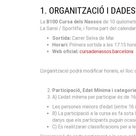
1. ORGANITZACIÓ I DADE
La
B100 Cursa dels Nassos
de 10 quilometr
La Sansi / Sportlife, i forma part del calenda
Sortida:
Carrer Selva de Mar.
Horari:
Primera sortida a les 17:15 hore
Web oficial:
cursadenassos.barcelona
L’organització podrà modificar horaris, el llo
Participació, Edat Mínima i categori
A) L’edat mínima per participar és de 16
Les persones menors d’edat (entre 16 i 
B) La participació a la cursa es fa sota l
danys que els participants puguin ocasi
C) Es realitzaran classificacions per a