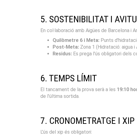
5. SOSTENIBILITAT I AVI
En col·laboració amb Aigües de Barcelona i Am
Quilòmetre 6 i Meta:
Punts d'hidratac
Post-Meta:
Zona 1 (Hidratació: aigua i A
Residus:
Es prega l'ús obligatori dels c
6. TEMPS LÍMIT
El tancament de la prova serà a les
19:10 ho
de l'última sortida.
7. CRONOMETRATGE I XIP
L'ús del xip és obligatori: