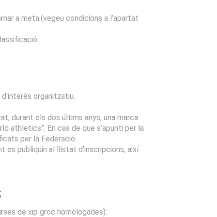
ornar a meta.(vegeu condicions a l’apartat
lassificació.
d'interès organitzatiu.
zat, durant els dos últims anys, una marca
ld athletics”. En cas de que s’apunti per la
icats per la Federació.
 publiquin al llistat d’inscripcions, així
S
urses de xip groc homologades):