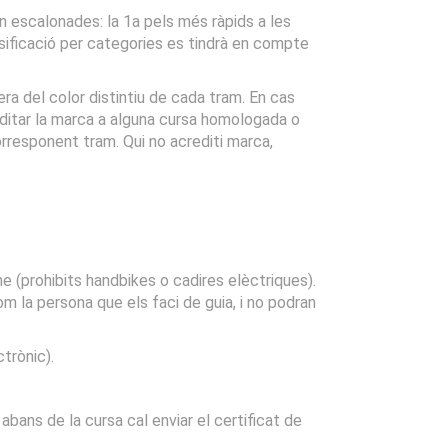
an escalonades: la 1a pels més ràpids a les
assificació per categories es tindrà en compte
ra del color distintiu de cada tram. En cas
reditar la marca a alguna cursa homologada o
 corresponent tram. Qui no acrediti marca,
 (prohibits handbikes o cadires elèctriques).
 la persona que els faci de guia, i no podran
trònic).
abans de la cursa cal enviar el certificat de