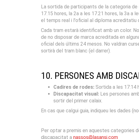
La sortida de participants de la categoria de
17.15 hores, la 2a a les 17.21 hores, la 3a a 
el temps real i l'oficial al diploma acreditatiu
Cada tram estarà identificat amb un color. No
de no disposar de marca acreditada en alguna 
oficial dels últims 24 mesos. No valdran curses
sortirà del tram blanc (el darrer).
10. PERSONES AMB DISCA
Cadires de rodes:
Sortida a les 17:14 
Discapacitat visual:
Les persones amb d
sortir del primer calaix.
En cas que calgui guia, indiqueu les dades (n
Per optar a premis en aquestes categories de c
discapacitat a
nassos@lasansi.com