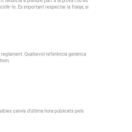
ant renuncia a prendre part a la prova i no es
ecollir-lo. És important respectar la franja; si
el reglament. Qualsevol referència genèrica
thom.
sibles canvis d’última hora publicats pels