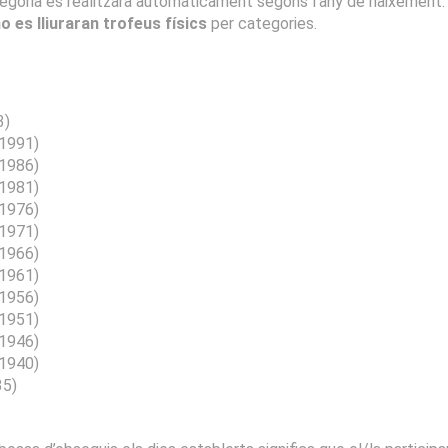
ategoria es realitzarà automàticament segons l’any de naixement.
o es lliuraran trofeus físics
per categories.
3)
 1991)
 1986)
 1981)
 1976)
 1971)
 1966)
 1961)
 1956)
 1951)
 1946)
 1940)
35)