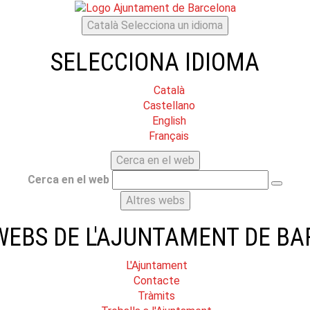
Català
Selecciona un idioma
SELECCIONA IDIOMA
Català
Castellano
English
Français
Cerca en el web
Cerca en el web
Altres webs
WEBS DE L'AJUNTAMENT DE B
L'Ajuntament
Contacte
Tràmits