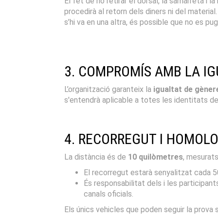
El fet de no retirar el dorsal, la samarreta i 
procedirà al retorn dels diners ni del material. E
s’hi va en una altra, és possible que no es pug
3. COMPROMÍS AMB LA IGU
L’organització garanteix la
igualtat de gèner
s'entendrà aplicable a totes les identitats d
4. RECORREGUT I HOMOL
La distància és de
10 quilòmetres
, mesurats
El recorregut estarà senyalitzat cada 
És responsabilitat dels i les participan
canals oficials.
Els únics vehicles que poden seguir la prova 