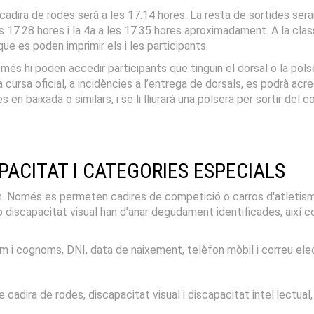
 cadira de rodes serà a les 17.14 hores. La resta de sortides ser
les 17.28 hores i la 4a a les 17.35 hores aproximadament. A la cl
 que es poden imprimir els i les participants.
més hi poden accedir participants que tinguin el dorsal o la polse
cursa oficial, a incidències a l’entrega de dorsals, es podrà ac
 en baixada o similars, i se li lliurarà una polsera per sortir del
PACITAT I CATEGORIES ESPECIALS
h. Només es permeten cadires de competició o carros d'atletisme
iscapacitat visual han d’anar degudament identificades, així com
om i cognoms, DNI, data de naixement, telèfon mòbil i correu elec
adira de rodes, discapacitat visual i discapacitat intel·lectual, 