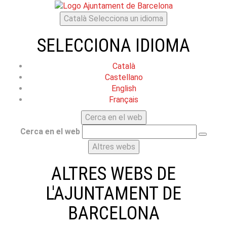
Català
Selecciona un idioma
SELECCIONA IDIOMA
Català
Castellano
English
Français
Cerca en el web
Cerca en el web
Altres webs
ALTRES WEBS DE
L'AJUNTAMENT DE
BARCELONA