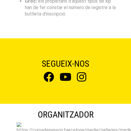
Groc:
els propietaris d’aquest tipus de xip
han de fer constar el número de registre a la
butlleta d’inscripció.
SEGUEIX-NOS
ORGANITZADOR