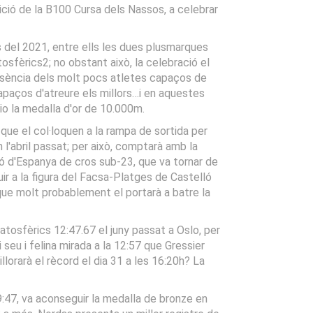
ició de la B100 Cursa dels Nassos, a celebrar
 del 2021, entre ells les dues plusmarques
osfèrics2; no obstant això, la celebració el
presència dels molt pocs atletes capaços de
apaços d'atreure els millors…i en aquestes
io la medalla d'or de 10.000m.
ue el col·loquen a la rampa de sortida per
l'abril passat; per això, comptarà amb la
ió d'Espanya de cros sub-23, que va tornar de
ir a la figura del Facsa-Platges de Castelló
nt que molt probablement el portarà a batre la
atosfèrics 12:47.67 el juny passat a Oslo, per
seu i felina mirada a la 12:57 que Gressier
llorarà el rècord el dia 31 a les 16:20h? La
9:47, va aconseguir la medalla de bronze en