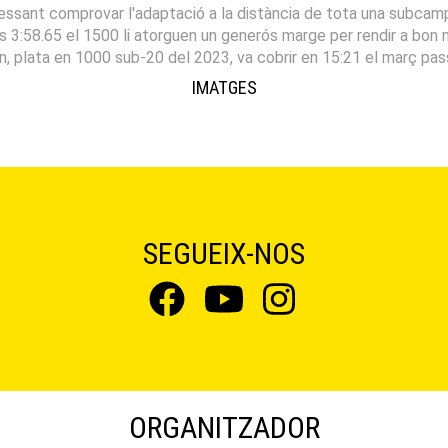
ssant comprovar l'adaptació a la distància de tota una subcam
 3:58.65 el 1500 li atorguen un generós marge per rendir a bon ni
, plata en 1000 sub-20 del 2023, va cobrir en 15:21 el març passa
IMATGES
SEGUEIX-NOS
ORGANITZADOR