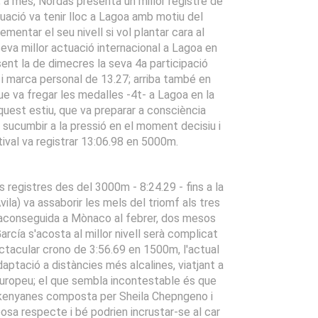
; a més, Nordas presenta un millor registre de
uació va tenir lloc a Lagoa amb motiu del
entar el seu nivell si vol plantar cara al
eva millor actuació internacional a Lagoa en
 sent la de dimecres la seva 4a participació
 i marca personal de 13.27; arriba també en
e va fregar les medalles -4t- a Lagoa en la
uest estiu, que va preparar a consciència
a sucumbir a la pressió en el moment decisiu i
ival va registrar 13:06.98 en 5000m.
s registres des del 3000m - 8:24.29 - fins a la
la) va assaborir les mels del triomf als tres
 aconseguida a Mònaco al febrer, dos mesos
rcía s'acosta al millor nivell serà complicat
ectacular crono de 3:56.69 en 1500m, l'actual
aptació a distàncies més alcalines, viatjant a
Europeu; el que sembla incontestable és que
es kenyanes composta per Sheila Chepngeno i
osa respecte i bé podrien incrustar-se al car