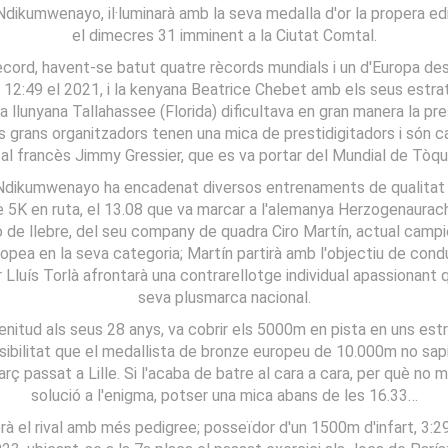
Ndikumwenayo, il·luminarà amb la seva medalla d'or la propera ed
el dimecres 31 imminent a la Ciutat Comtal.
ord, havent-se batut quatre rècords mundials i un d'Europa des
 12:49 el 2021, i la kenyana Beatrice Chebet amb els seus estrat
a llunyana Tallahassee (Florida) dificultava en gran manera la 
ls grans organitzadors tenen una mica de prestidigitadors i són c
al francès Jimmy Gressier, que es va portar del Mundial de Tòqu
, Ndikumwenayo ha encadenat diversos entrenaments de qualitat q
e 5K en ruta, el 13.08 que va marcar a l'alemanya Herzogenaurach 
ió de llebre, del seu company de quadra Ciro Martín, actual camp
opea en la seva categoria; Martín partirà amb l'objectiu de condu
 per Lluís Torlà afrontarà una contrarellotge individual apassiona
seva plusmarca nacional.
enitud als seus 28 anys, va cobrir els 5000m en pista en uns estr
sibilitat que el medallista de bronze europeu de 10.000m no sapi 
passat a Lille. Si l'acaba de batre al cara a cara, per què no mi
solució a l'enigma, potser una mica abans de les 16.33…
rà el rival amb més pedigree; posseïdor d'un 1500m d'infart, 3:2