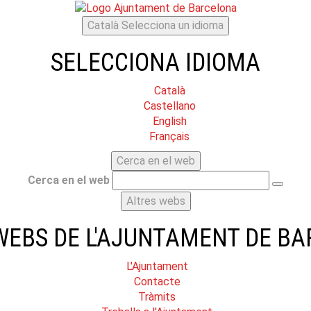
Català
Selecciona un idioma
SELECCIONA IDIOMA
Català
Castellano
English
Français
Cerca en el web
Cerca en el web
Altres webs
WEBS DE L'AJUNTAMENT DE B
L'Ajuntament
Contacte
Tràmits