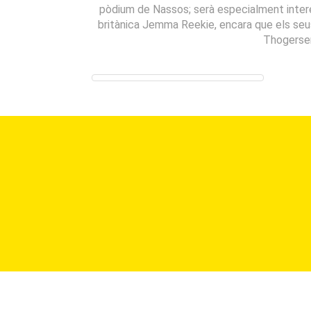
pòdium de Nassos; serà especialment intere
britànica Jemma Reekie, encara que els seus
Thogersen