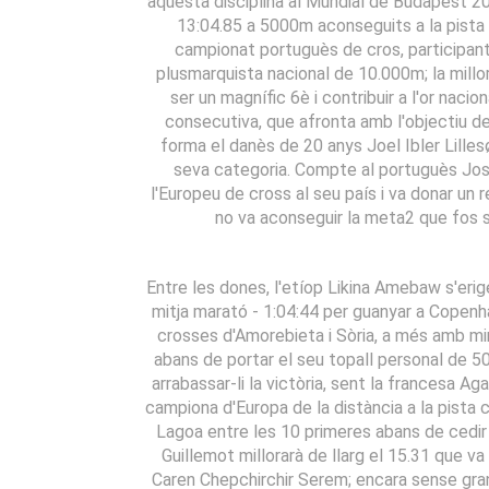
aquesta disciplina al Mundial de Budapest 202
13:04.85 a 5000m aconseguits a la pista 
campionat portuguès de cros, participant 
plusmarquista nacional de 10.000m; la millo
ser un magnífic 6è i contribuir a l'or naci
consecutiva, que afronta amb l'objectiu de
forma el danès de 20 anys Joel Ibler Lille
seva categoria. Compte al portuguès José
l'Europeu de cross al seu país i va donar un 
no va aconseguir la meta2 que fos s
Entre les dones, l'etíop Likina Amebaw s'erige
mitja marató - 1:04:44 per guanyar a Copenha
crosses d'Amorebieta i Sòria, a més amb m
abans de portar el seu topall personal de 50
arrabassar-li la victòria, sent la francesa 
campiona d'Europa de la distància a la pista 
Lagoa entre les 10 primeres abans de cedir
Guillemot millorarà de llarg el 15.31 que 
Caren Chepchirchir Serem; encara sense grans