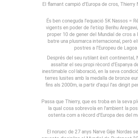
El flamant campió d'Europa de cros, Thierry 
És ben coneguda l'equació 5K Nassos = Rèc
vigents en poder de l'etíop Berihu Aregawi,
proper 10 de gener del Mundial de cros a l
batre una plusmarca internacional, però e
postres a l'Europeu de Lagoa 
Després del seu rutilant èxit continental
assaltar el seu propi rècord d'Espanya d
inestimable col·laboració, en la seva condic
terres lusites amb la medalla de bronze eur
fins als 2000m, ia partir d'aquí l'as dirigit
Passa que Thierry, que es troba en la seva pl
la qual cosa sobrevola en l'ambient la pos
ostenta com a rècord d'Europa des del març 
El noruec de 27 anys Narve Giije Nordas se