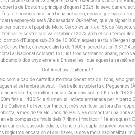
3, ubicant-se a la 7a plaça el passat exercici als Jocs de París
coberta de Boston a principis d'aquest 2025; la seva darrera act
fora de concurs amb una bona actuació, encara que haurà d'increm
r carta espanyola serà Abdessadam Oukhelfen, que va signar la s
onal per països; el pupil de María Carbó és un fix al 5K de Nassos,
 trencar el sostre que va establir el 2023 amb el seu tercer lloc
sø, campió d'Europa sub-23 de 10.000m aquest estiu a Bergen i qu
 Carlos Pinto, un especialista de 1500m acreditat en 3:31.94 aq
recital al Nacional celebrat tot just tres setmanes abans, però v
ubcampió dos anys enrere a Brussel·les i que aquesta sessió est
Dol Amebaw-Guillemot?
ix ​​com a cap de cartell; autèntica decatleta del fons, amb gran
guen el setembre passat - l'estrella establerta a Peguerinos (Àvi
im aquesta cita; la millor marca d'Amebaw sobre 5K és de 14:33
00m fins a 14:30.54 a Xiamen; si l'atleta entrenada per Alberto Ga
Agathe Guillemot el seu contrincant més perillosa: autora d'un esp
coberta, a més de 9a als Jocs de París, va demostrar una bona ad
 en els compassos finals dels 7.4kms i finalitzar 11è en aquest 
va marcar en la passada edició; atenció a la dupla de joveníssim
 registres encara en el seu haver, la seva mera nacionalitat imp