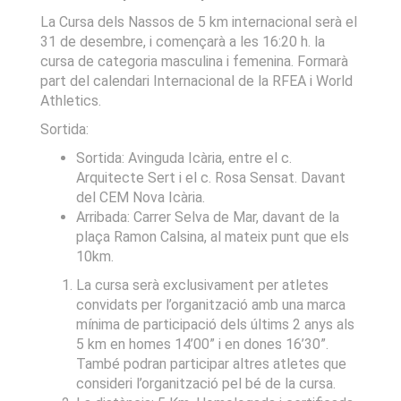
La Cursa dels Nassos de 5 km internacional serà el
31 de desembre, i començarà a les 16:20 h. la
cursa de categoria masculina i femenina. Formarà
part del calendari Internacional de la RFEA i World
Athletics.
Sortida:
Sortida: Avinguda Icària, entre el c.
Arquitecte Sert i el c. Rosa Sensat. Davant
del CEM Nova Icària.
Arribada: Carrer Selva de Mar, davant de la
plaça Ramon Calsina, al mateix punt que els
10km.
La cursa serà exclusivament per atletes
convidats per l’organització amb una marca
mínima de participació dels últims 2 anys als
5 km en homes 14’00” i en dones 16’30”.
També podran participar altres atletes que
consideri l’organització pel bé de la cursa.