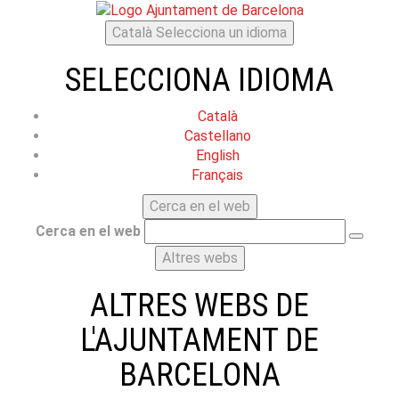
Català
Selecciona un idioma
SELECCIONA IDIOMA
Català
Castellano
English
Français
Cerca en el web
Cerca en el web
Altres webs
ALTRES WEBS DE
L'AJUNTAMENT DE
BARCELONA