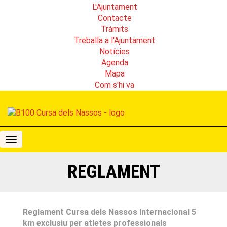
L'Ajuntament
Contacte
Tràmits
Treballa a l'Ajuntament
Notícies
Agenda
Mapa
Com s'hi va
B100
Cursa
dels
REGLAMENT
Nassos
Reglament Cursa dels Nassos Internacional 5
km exclusiu per atletes professionals