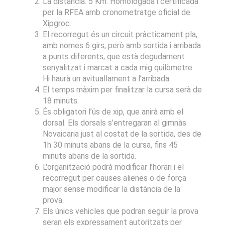
La distància: 5 Km. Homologada i certificada
per la RFEA amb cronometratge oficial de
Xipgroc.
El recorregut és un circuit pràcticament pla,
amb nomes 6 girs, però amb sortida i arribada
a punts diferents, que està degudament
senyalitzat i marcat a cada mig quilòmetre.
Hi haurà un avituallament a l’arribada.
El temps màxim per finalitzar la cursa serà de
18 minuts.
És obligatori l’ús de xip, que anirà amb el
dorsal. Els dorsals s’entregaran al gimnàs
Novaicaria just al costat de la sortida, des de
1h 30 minuts abans de la cursa, fins 45
minuts abans de la sortida.
L'organització podrà modificar l’horari i el
recorregut per causes alienes o de força
major sense modificar la distància de la
prova.
Els únics vehicles que podran seguir la prova
seran els expressament autoritzats per