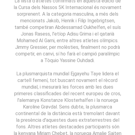
La llista d'atletes confirmats en aquesta edició de
la Cursa dels Nassos 5K Internacional és novament
sorprenent. A la categoria masculina, a més dels
mencionats Jakob, Henrik i Filip Ingebrigtsen,
també competiran Abdessamad Oukhelfen, el suís
Jonas Rasess, l'etíop Adisu Grima i el qatarià
Mohamed Al Garni, entre altres atletes olímpics.
Jimmy Gressier, per molèsties, finalment no podrà
competir, en canvi, sí ho farà el campió paralímpic
a Tòquio Yassine Ouhdadi.
La plusmarquista mundial Ejgayehu Taye lidera el
cartell femení, tot buscant novament el rècord
mundial, i mesurarà les forces amb les dues
primeres classificades del recent europeu de cros,
l'alemanya Konstanze Klosterhalfen i la noruega
Karoline Grøvdal. Sens dubte, la plusmarca
continental de la distància està tremolant davant
la presència d'aquestes dues extraterrestres del
fons. Altres atletes destacades participants són
la kenyana Miriam Chebet, la noruega Amalie Saiten