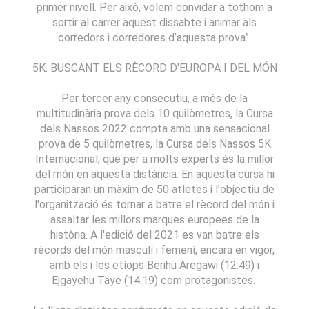
primer nivell. Per això, volem convidar a tothom a
sortir al carrer aquest dissabte i animar als
corredors i corredores d’aquesta prova”.
5K: BUSCANT ELS RÈCORD D'EUROPA I DEL MÓN
Per tercer any consecutiu, a més de la
multitudinària prova dels 10 quilòmetres, la Cursa
dels Nassos 2022 compta amb una sensacional
prova de 5 quilòmetres, la Cursa dels Nassos 5K
Internacional, que per a molts experts és la millor
del món en aquesta distància. En aquesta cursa hi
participaran un màxim de 50 atletes i l'objectiu de
l'organització és tornar a batre el rècord del món i
assaltar les millors marques europees de la
història. A l'edició del 2021 es van batre els
rècords del món masculí i femení, encara en vigor,
amb els i les etíops Berihu Aregawi (12:49) i
Ejgayehu Taye (14:19) com protagonistes.