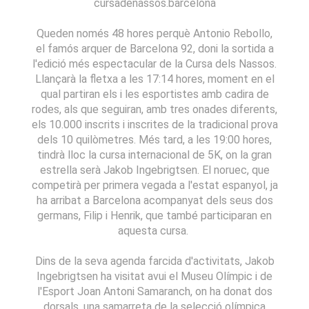
cursadenassos.barcelona
Queden només 48 hores perquè Antonio Rebollo,
el famós arquer de Barcelona 92, doni la sortida a
l'edició més espectacular de la Cursa dels Nassos.
Llançarà la fletxa a les 17:14 hores, moment en el
qual partiran els i les esportistes amb cadira de
rodes, als que seguiran, amb tres onades diferents,
els 10.000 inscrits i inscrites de la tradicional prova
dels 10 quilòmetres. Més tard, a les 19:00 hores,
tindrà lloc la cursa internacional de 5K, on la gran
estrella serà Jakob Ingebrigtsen. El noruec, que
competirà per primera vegada a l'estat espanyol, ja
ha arribat a Barcelona acompanyat dels seus dos
germans, Filip i Henrik, que també participaran en
aquesta cursa.
Dins de la seva agenda farcida d'activitats, Jakob
Ingebrigtsen ha visitat avui el Museu Olímpic i de
l'Esport Joan Antoni Samaranch, on ha donat dos
dorsals, una samarreta de la selecció olímpica