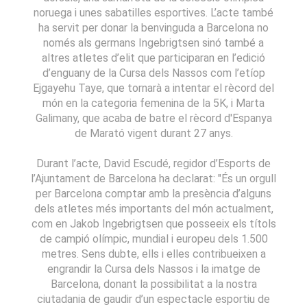
noruega i unes sabatilles esportives. L’acte també
ha servit per donar la benvinguda a Barcelona no
només als germans Ingebrigtsen sinó també a
altres atletes d’elit que participaran en l’edició
d’enguany de la Cursa dels Nassos com l’etíop
Ejgayehu Taye, que tornarà a intentar el rècord del
món en la categoria femenina de la 5K, i Marta
Galimany, que acaba de batre el rècord d'Espanya
de Marató vigent durant 27 anys.
Durant l’acte, David Escudé, regidor d’Esports de
l’Ajuntament de Barcelona ha declarat: "És un orgull
per Barcelona comptar amb la presència d’alguns
dels atletes més importants del món actualment,
com en Jakob Ingebrigtsen que posseeix els títols
de campió olímpic, mundial i europeu dels 1.500
metres. Sens dubte, ells i elles contribueixen a
engrandir la Cursa dels Nassos i la imatge de
Barcelona, donant la possibilitat a la nostra
ciutadania de gaudir d’un espectacle esportiu de