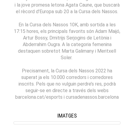
i la jove promesa letona Agata Caune, que buscarà
el rècord d'Europa sub 20 a la Cursa dels Nassos.
En la Cursa dels Nassos 10K, amb sortida a les
17:15 hores, els principals favorits són Adam Maijó,
Artur Bossy, Dmitrijs Serjogins de Letònia i
Abderrahim Ougra. A la categoria femenina
destaquen sobretot Marta Galimany i Meritxell
Soler.
Precisament, la Cursa dels Nassos 2022 ha
superat ja els 10.000 corredors i corredores
inscrits. Pels que no vulguin perdre’s res, podrà
seguir-se en directe a través dels webs
barcelona.cat/esports i cursadenassos.barcelona
IMATGES