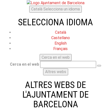
Català
Selecciona un idioma
SELECCIONA IDIOMA
Català
Castellano
English
Français
Cerca en el web
Cerca en el web
Altres webs
ALTRES WEBS DE
L'AJUNTAMENT DE
BARCELONA