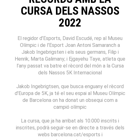
CURSA DELS NASSOS
2022
El regidor d’Esports, David Escudé, rep al Museu
Olímpic i de l’Esport Joan Antoni Samaranch a
Jakob Ingebrigsten i els seus germans, Filip i
Henrik; Marta Galimany; i Ejgayehu Taye, atleta que
l’any passat va batre el rècord del món a la Cursa
dels Nassos 5K Internacional
Jakob Ingebrigtsen, que busca enguany el rècord
d'Europa de 5K, ja té el seu espai al Museu Olímpic
de Barcelona on ha donat un obsequi com a
campió olímpic
La cursa, que ja ha arribat als 10.000 inscrits i
inscrites, podrà seguir-se en directe a través dels
webs barcelona.cat/esports i