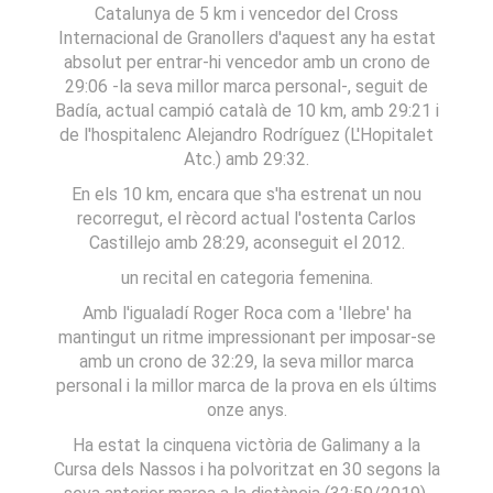
Catalunya de 5 km i vencedor del Cross
Internacional de Granollers d'aquest any ha estat
absolut per entrar-hi vencedor amb un crono de
29:06 -la seva millor marca personal-, seguit de
Badía, actual campió català de 10 km, amb 29:21 i
de l'hospitalenc Alejandro Rodríguez (L'Hopitalet
Atc.) amb 29:32.
En els 10 km, encara que s'ha estrenat un nou
recorregut, el rècord actual l'ostenta Carlos
Castillejo amb 28:29, aconseguit el 2012.
un recital en categoria femenina.
Amb l'igualadí Roger Roca com a 'llebre' ha
mantingut un ritme impressionant per imposar-se
amb un crono de 32:29, la seva millor marca
personal i la millor marca de la prova en els últims
onze anys.
Ha estat la cinquena victòria de Galimany a la
Cursa dels Nassos i ha polvoritzat en 30 segons la