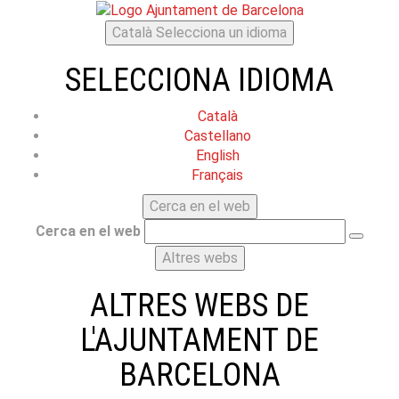
Català
Selecciona un idioma
SELECCIONA IDIOMA
Català
Castellano
English
Français
Cerca en el web
Cerca en el web
Altres webs
ALTRES WEBS DE
L'AJUNTAMENT DE
BARCELONA