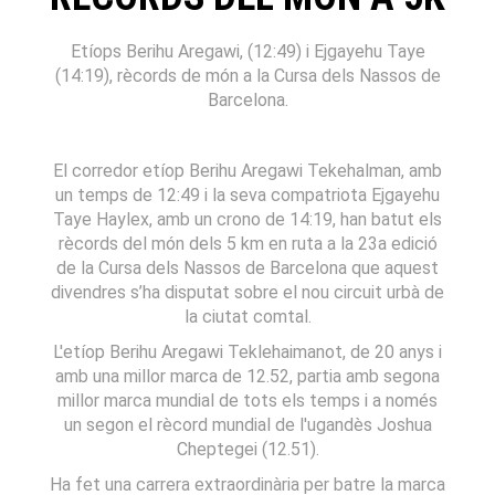
Etíops Berihu Aregawi, (12:49) i Ejgayehu Taye
(14:19), rècords de món a la Cursa dels Nassos de
Barcelona.
El corredor etíop Berihu Aregawi Tekehalman, amb
un temps de 12:49 i la seva compatriota Ejgayehu
Taye Haylex, amb un crono de 14:19, han batut els
rècords del món dels 5 km en ruta a la 23a edició
de la Cursa dels Nassos de Barcelona que aquest
divendres s’ha disputat sobre el nou circuit urbà de
la ciutat comtal.
L'etíop Berihu Aregawi Teklehaimanot, de 20 anys i
amb una millor marca de 12.52, partia amb segona
millor marca mundial de tots els temps i a només
un segon el rècord mundial de l'ugandès Joshua
Cheptegei (12.51).
Ha fet una carrera extraordinària per batre la marca