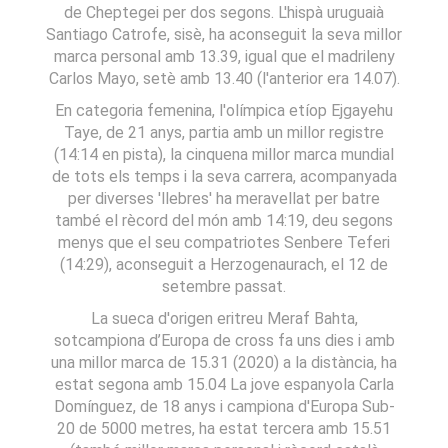
de Cheptegei per dos segons. L'hispà uruguaià
Santiago Catrofe, sisè, ha aconseguit la seva millor
marca personal amb 13.39, igual que el madrileny
Carlos Mayo, setè amb 13.40 (l'anterior era 14.07).
En categoria femenina, l'olímpica etíop Ejgayehu
Taye, de 21 anys, partia amb un millor registre
(14:14 en pista), la cinquena millor marca mundial
de tots els temps i la seva carrera, acompanyada
per diverses 'llebres' ha meravellat per batre
també el rècord del món amb 14:19, deu segons
menys que el seu compatriotes Senbere Teferi
(14:29), aconseguit a Herzogenaurach, el 12 de
setembre passat.
La sueca d'origen eritreu Meraf Bahta,
sotcampiona d’Europa de cross fa uns dies i amb
una millor marca de 15.31 (2020) a la distància, ha
estat segona amb 15.04 La jove espanyola Carla
Domínguez, de 18 anys i campiona d'Europa Sub-
20 de 5000 metres, ha estat tercera amb 15.51