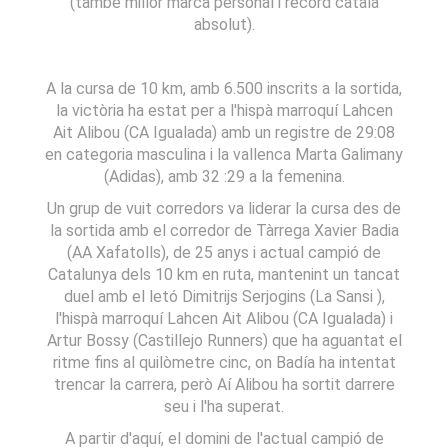
(també millor marca personal i rècord català
absolut).
A la cursa de 10 km, amb 6.500 inscrits a la sortida,
la victòria ha estat per a l'hispà marroquí Lahcen
Ait Alibou (CA Igualada) amb un registre de 29:08
en categoria masculina i la vallenca Marta Galimany
(Adidas), amb 32 :29 a la femenina.
Un grup de vuit corredors va liderar la cursa des de
la sortida amb el corredor de Tàrrega Xavier Badia
(AA Xafatolls), de 25 anys i actual campió de
Catalunya dels 10 km en ruta, mantenint un tancat
duel amb el letó Dimitrijs Serjogins (La Sansi ),
l'hispà marroquí Lahcen Ait Alibou (CA Igualada) i
Artur Bossy (Castillejo Runners) que ha aguantat el
ritme fins al quilòmetre cinc, on Badía ha intentat
trencar la carrera, però Aí Alibou ha sortit darrere
seu i l'ha superat.
A partir d'aquí, el domini de l'actual campió de