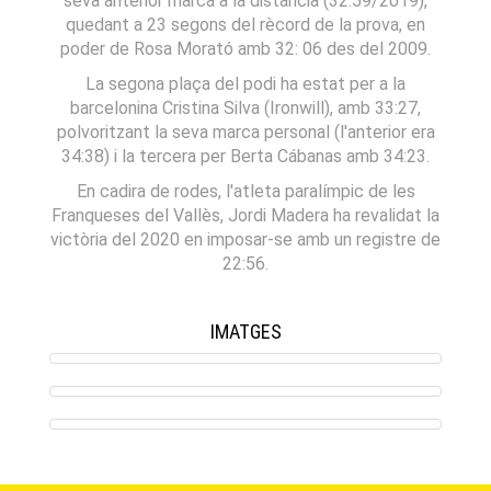
seva anterior marca a la distància (32:59/2019),
quedant a 23 segons del rècord de la prova, en
poder de Rosa Morató amb 32: 06 des del 2009.
La segona plaça del podi ha estat per a la
barcelonina Cristina Silva (Ironwill), amb 33:27,
polvoritzant la seva marca personal (l'anterior era
34:38) i la tercera per Berta Cábanas amb 34:23.
En cadira de rodes, l'atleta paralímpic de les
Franqueses del Vallès, Jordi Madera ha revalidat la
victòria del 2020 en imposar-se amb un registre de
22:56.
IMATGES