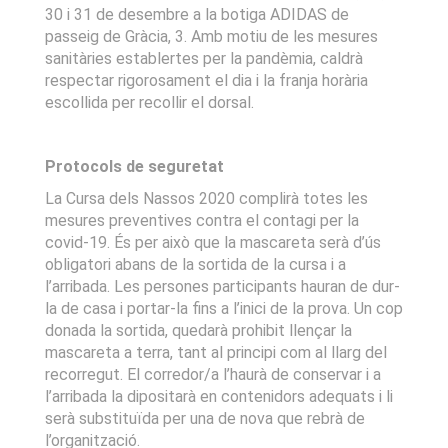
30 i 31 de desembre a la botiga ADIDAS de
passeig de Gràcia, 3. Amb motiu de les mesures
sanitàries establertes per la pandèmia, caldrà
respectar rigorosament el dia i la franja horària
escollida per recollir el dorsal.
Protocols de seguretat
La Cursa dels Nassos 2020 complirà totes les
mesures preventives contra el contagi per la
covid-19. És per això que la mascareta serà d’ús
obligatori abans de la sortida de la cursa i a
l’arribada. Les persones participants hauran de dur-
la de casa i portar-la fins a l’inici de la prova. Un cop
donada la sortida, quedarà prohibit llençar la
mascareta a terra, tant al principi com al llarg del
recorregut. El corredor/a l’haurà de conservar i a
l’arribada la dipositarà en contenidors adequats i li
serà substituïda per una de nova que rebrà de
l’organització.