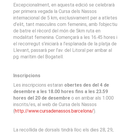
Excepcionalment, en aquesta edició se celebrarà
per primera vegada la Cursa dels Nassos
internacional de 5 km, exclusivament per a atletes
d’elit, tant masculins com femenins, amb l’objectiu
de batre el rècord del món de 5km ruta en
modalitat femenina. Començarà a les 16.45 hores i
el recorregut s’iniciarà a l’esplanada de la platja de
Llevant, passarà per l’av. del Litoral per arribar al
pg. marítim del Bogatell.
Inscripcions
Les inscripcions estaran
obertes des del 4 de
desembre a les 18.00 hores fins a les 23.59
hores del 20 de desembre
o en arribar als 1.000
inscrits/es, al web de Cursa dels Nassos
(
http://www.cursadenassos.barcelona/
).
La recollida de dorsals tindrà lloc els dies 28, 29,