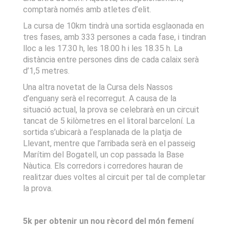
comptarà només amb atletes d’elit.
La cursa de 10km tindrà una sortida esglaonada en
tres fases, amb 333 persones a cada fase, i tindran
lloc a les 17.30 h, les 18.00 h i les 18.35 h. La
distància entre persones dins de cada calaix serà
d’1,5 metres.
Una altra novetat de la Cursa dels Nassos
d’enguany serà el recorregut. A causa de la
situació actual, la prova se celebrarà en un circuit
tancat de 5 kilòmetres en el litoral barceloní. La
sortida s’ubicarà a l’esplanada de la platja de
Llevant, mentre que l’arribada serà en el passeig
Marítim del Bogatell, un cop passada la Base
Nàutica. Els corredors i corredores hauran de
realitzar dues voltes al circuit per tal de completar
la prova.
5k per obtenir un nou rècord del món femení