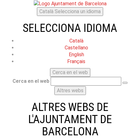
Català
Selecciona un idioma
SELECCIONA IDIOMA
Català
Castellano
English
Français
Cerca en el web
Cerca en el web
Altres webs
ALTRES WEBS DE
L'AJUNTAMENT DE
BARCELONA