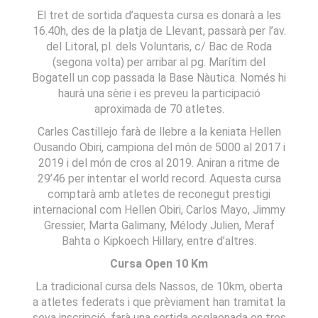
El tret de sortida d’aquesta cursa es donarà a les
16.40h, des de la platja de Llevant, passarà per l’av.
del Litoral, pl. dels Voluntaris, c/ Bac de Roda
(segona volta) per arribar al pg. Marítim del
Bogatell un cop passada la Base Nàutica. Només hi
haurà una sèrie i es preveu la participació
aproximada de 70 atletes.
Carles Castillejo farà de llebre a la keniata Hellen
Ousando Obiri, campiona del món de 5000 al 2017 i
2019 i del món de cros al 2019. Aniran a ritme de
29’46 per intentar el world record. Aquesta cursa
comptarà amb atletes de reconegut prestigi
internacional com Hellen Obiri, Carlos Mayo, Jimmy
Gressier, Marta Galimany, Mélody Julien, Meraf
Bahta o Kipkoech Hillary, entre d’altres.
Cursa Open 10 Km
La tradicional cursa dels Nassos, de 10km, oberta
a atletes federats i que prèviament han tramitat la
seva inscripció, farà una sortida esglaonada en tres