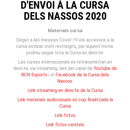
D'ENVOI À LA CURSA
DELS NASSOS 2020
Materials cursa
Degut a les mesures Covid-19 els accessos a la
cursa estaran molt restringits, per aquest motiu
podreu seguir tota la Cursa en directe:
Les curses internacionals es retransmetran en
directe, via streaming, des del canal de
Youtube de
BCN Esports
i el
Facebook de la Cursa dels
Nassos
.
Link streaming en directe de la Cursa
Link materials audiovisuals on cop finalitzada la
Cursa
Link fotos
Link fotos cenitals