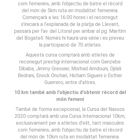
com femenins, amb l’objectiu de batre el rècord
del món de 5km ruta en modalitat femenina.
Començarà a les 16.00 hores i el recorregut
s’iniciarà a l’esplanada de la platja de Llevant,
passarà per l’av. del Litoral per arribar al pg. Marítim
del Bogatell. Només hi haurà una sèrie i es preveu
la participació de 70 atletes.
Aquesta cursa comptarà amb atletes de
reconegut prestigi internacional com Genzebe
Dibaba, Jimmy Gressier, Morhad Amdouni, Djilali
Bedrani, Enock Onchari, Hicham Sigueni o Esther
Guerrero, entre d’altres.
10 km també amb l’objectiu d’obtenir rècord del
món femení
També de forma excepcional, la Cursa del Nassos
2020 comptarà amb una Cursa Internacional 10km,
exclusivament per a atletes d’elit, tant masculins
com femenins, amb l’objectiu de batre el rècord
del món de 10km ruta en modalitat femenina.