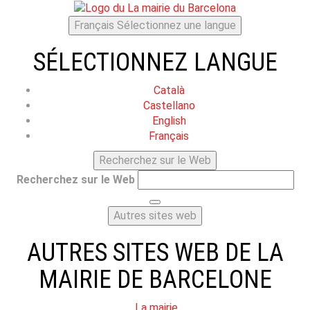
Français
Sélectionnez une langue
SÉLECTIONNEZ LANGUE
Català
Castellano
English
Français
Recherchez sur le Web
Recherchez sur le Web
Autres sites web
AUTRES SITES WEB DE LA
MAIRIE DE BARCELONE
La mairie