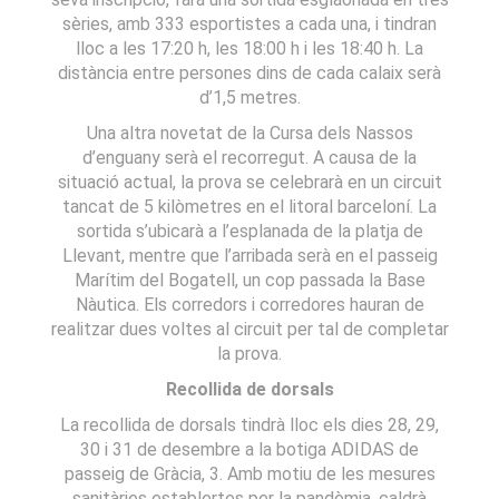
sèries, amb 333 esportistes a cada una, i tindran
lloc a les 17:20 h, les 18:00 h i les 18:40 h. La
distància entre persones dins de cada calaix serà
d’1,5 metres.
Una altra novetat de la Cursa dels Nassos
d’enguany serà el recorregut. A causa de la
situació actual, la prova se celebrarà en un circuit
tancat de 5 kilòmetres en el litoral barceloní. La
sortida s’ubicarà a l’esplanada de la platja de
Llevant, mentre que l’arribada serà en el passeig
Marítim del Bogatell, un cop passada la Base
Nàutica. Els corredors i corredores hauran de
realitzar dues voltes al circuit per tal de completar
la prova.
Recollida de dorsals
La recollida de dorsals tindrà lloc els dies 28, 29,
30 i 31 de desembre a la botiga ADIDAS de
passeig de Gràcia, 3. Amb motiu de les mesures
sanitàries establertes per la pandèmia, caldrà