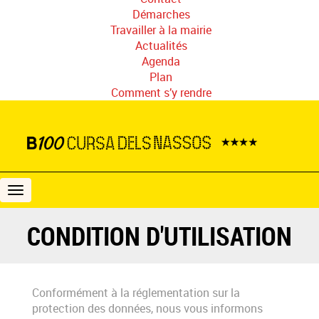
Démarches
Travailler à la mairie
Actualités
Agenda
Plan
Comment s’y rendre
B100
Cursa
dels
CONDITION D'UTILISATION
Nassos
Conformément à la réglementation sur la
protection des données, nous vous informons