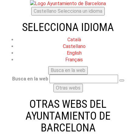
Castellano
Selecciona un idioma
SELECCIONA IDIOMA
Català
Castellano
English
Français
Busca en la web
Busca en la web
Otras webs
OTRAS WEBS DEL
AYUNTAMIENTO DE
BARCELONA