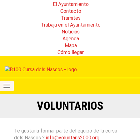
El Ayuntamiento
Contacto
Trámites
Trabaja en el Ayuntamiento
Noticias
Agenda
Mapa
Cómo llegar
B100
Cursa
dels
VOLUNTARIOS
Nassos
Te gustaría formar parte del equipo de la cursa
dels Nassos ?
info@voluntaris2000.org