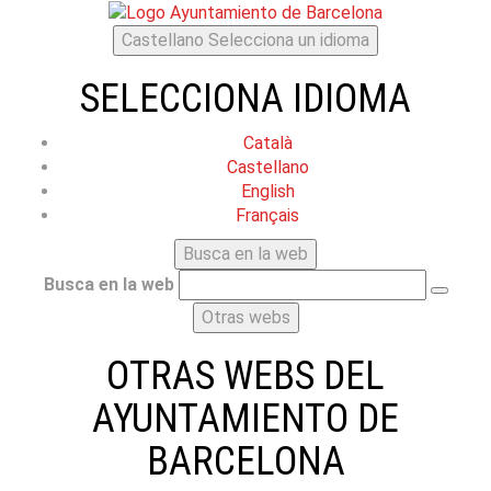
Castellano
Selecciona un idioma
SELECCIONA IDIOMA
Català
Castellano
English
Français
Busca en la web
Busca en la web
Otras webs
OTRAS WEBS DEL
AYUNTAMIENTO DE
BARCELONA