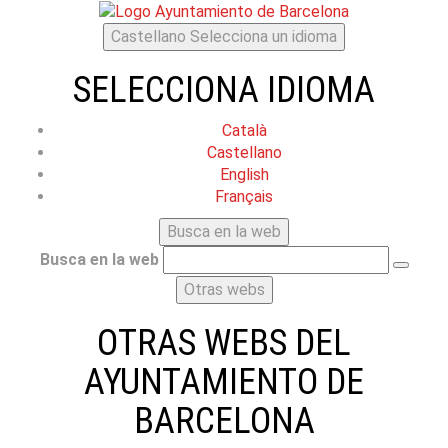
Castellano
Selecciona un idioma
SELECCIONA IDIOMA
Català
Castellano
English
Français
Busca en la web
Busca en la web
Otras webs
OTRAS WEBS DEL
AYUNTAMIENTO DE
BARCELONA